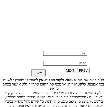
לקבלת הצעת מחיר
ולפרטים נוספים חייגו:
054-8161109
או השאר פרטים
ונחזור אליך בהקדם
NEXT
PREV
שלח
כל הזכויות שמורות © 2008 גלקסי הפקות. אין להעתיק / להפיץ / לשנות
בכל אמצעי, אלקטרוני/ידני או מכני את התוכן אתר זה ללא אישור בכתב
מראש.
גלקסי הפקות הינה החברה מבקרים בארץ המתמחה בהפעלת זיקוקים
לאירועים - פירוטכניקה, זיקוקי דינור לאירועים, סידורי בלונים לסלואו,
בלונים מתפוצצים, צילום מגנטים לחתונה, כל אירוע גדול מתחיל בניצוץ
קטן. בנוסף, אטרקציות חבילות לאירועים, מגנטים לאירועים זיקוקין ,